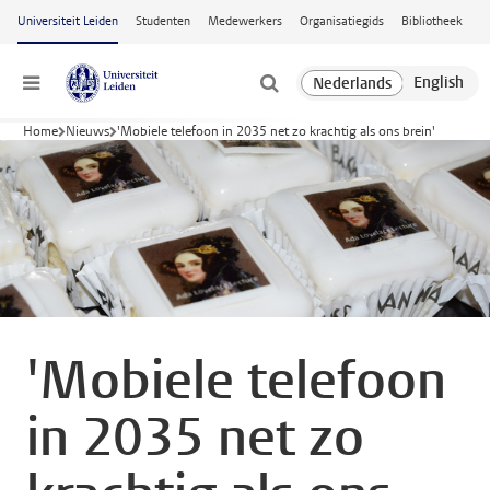
Ga naar hoofdinhoud
Universiteit Leiden
Studenten
Medewerkers
Organisatiegids
Bibliotheek
Menu
Home
Nieuws
'Mobiele telefoon in 2035 net zo krachtig als ons brein'
'Mobiele telefoon
in 2035 net zo