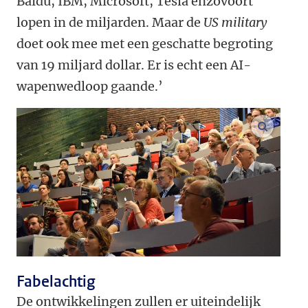
Baidu, IBM, Microsoft, Tesla enzovoort
lopen in de miljarden. Maar de
US military
doet ook mee met een geschatte begroting
van 19 miljard dollar. Er is echt een AI-
wapenwedloop gaande.’
vergroo
Fabelachtig
De ontwikkelingen zullen er uiteindelijk