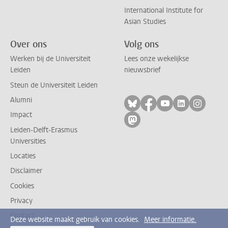
International Institute for
Asian Studies
Over ons
Volg ons
Werken bij de Universiteit
Lees onze wekelijkse
Leiden
nieuwsbrief
Steun de Universiteit Leiden
Alumni
Volg ons op bluesky
Volg ons op facebo
Volg ons op yo
Volg ons op
Volg on
Impact
Volg ons op mastodon
Leiden-Delft-Erasmus
Universities
Locaties
Disclaimer
Cookies
Privacy
Contact
Deze website maakt gebruik van cookies.
Meer informatie.