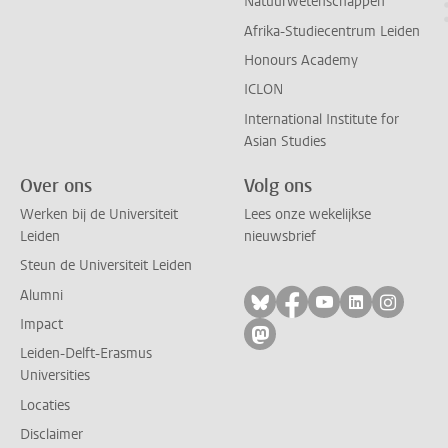
Natuurwetenschappen
Afrika-Studiecentrum Leiden
Honours Academy
ICLON
International Institute for
Asian Studies
Over ons
Volg ons
Werken bij de Universiteit
Lees onze wekelijkse
Leiden
nieuwsbrief
Steun de Universiteit Leiden
Alumni
Volg ons op bluesky
Volg ons op facebo
Volg ons op yo
Volg ons op
Volg on
Impact
Volg ons op mastodon
Leiden-Delft-Erasmus
Universities
Locaties
Disclaimer