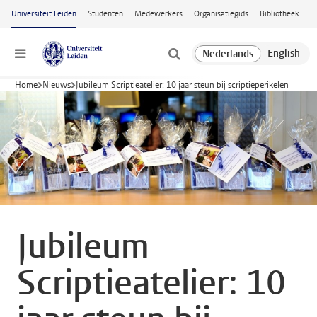
Ga naar hoofdinhoud
Universiteit Leiden
Studenten
Medewerkers
Organisatiegids
Bibliotheek
Menu
Home
Nieuws
Jubileum Scriptieatelier: 10 jaar steun bij scriptieperikelen
Jubileum
Scriptieatelier: 10