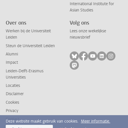
International Institute for
Asian Studies
Over ons
Volg ons
Werken bij de Universiteit
Lees onze wekelijkse
Leiden
nieuwsbrief
Steun de Universiteit Leiden
Alumni
Volg ons op bluesky
Volg ons op facebo
Volg ons op yo
Volg ons op
Volg on
Impact
Volg ons op mastodon
Leiden-Delft-Erasmus
Universities
Locaties
Disclaimer
Cookies
Privacy
Contact
Deze website maakt gebruik van cookies.
Meer informatie.