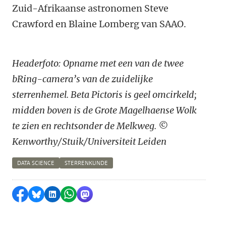
Zuid-Afrikaanse astronomen Steve
Crawford en Blaine Lomberg van SAAO.
Headerfoto: Opname met een van de twee
bRing-camera’s van de zuidelijke
sterrenhemel. Beta Pictoris is geel omcirkeld;
midden boven is de Grote Magelhaense Wolk
te zien en rechtsonder de Melkweg. ©
Kenworthy/Stuik/Universiteit Leiden
DATA SCIENCE
STERRENKUNDE
Delen op Facebook
Delen via Bluesky
Delen op LinkedIn
Delen via WhatsApp
Delen via Mastodon