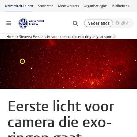
Ga naar hoofdinhoud
Universiteit Leiden
Studenten
Medewerkers
Organisatiegids
Bibliotheek
Menu
Home
Nieuws
Eerste licht voor camera die exo-ringen gaat spotten
Eerste licht voor
camera die exo-