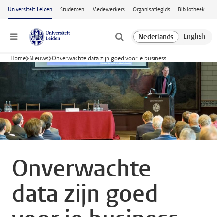
Ga naar hoofdinhoud
Universiteit Leiden
Studenten
Medewerkers
Organisatiegids
Bibliotheek
Menu
Home
Nieuws
Onverwachte data zijn goed voor je business
Onverwachte
data zijn goed