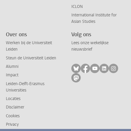
ICLON
International Institute for
Asian Studies
Over ons
Volg ons
Werken bij de Universiteit
Lees onze wekelijkse
Leiden
nieuwsbrief
Steun de Universiteit Leiden
Alumni
Volg ons op bluesky
Volg ons op facebo
Volg ons op yo
Volg ons op
Volg on
Impact
Volg ons op mastodon
Leiden-Delft-Erasmus
Universities
Locaties
Disclaimer
Cookies
Privacy