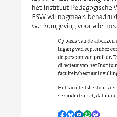
het Instituut Pedagogische 
FSW wil nogmaals benadrukke
werkomgeving voor alle me
Op basis van de adviezen 
ingang van september ee
de persoon van prof. dr. E
directeur van het Institu
faculteitsbestuur invullin
Het faculteitsbestuur ziet
verandertraject, dat inmid
Delen op Facebook
Delen via Bluesky
Delen op LinkedI
Delen via Wh
Delen via