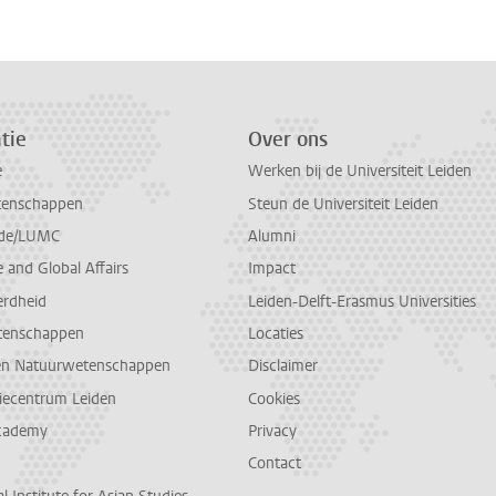
tie
Over ons
e
Werken bij de Universiteit Leiden
tenschappen
Steun de Universiteit Leiden
de/LUMC
Alumni
and Global Affairs
Impact
erdheid
Leiden-Delft-Erasmus Universities
tenschappen
Locaties
en Natuurwetenschappen
Disclaimer
diecentrum Leiden
Cookies
cademy
Privacy
Contact