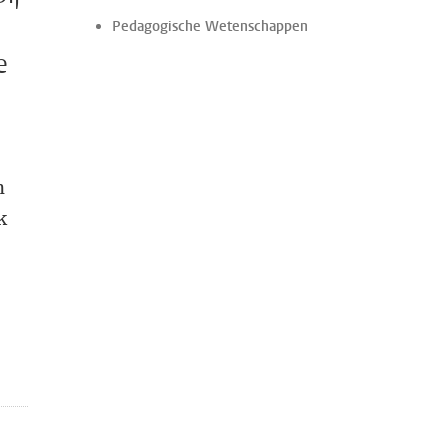
Pedagogische Wetenschappen
e
n
k