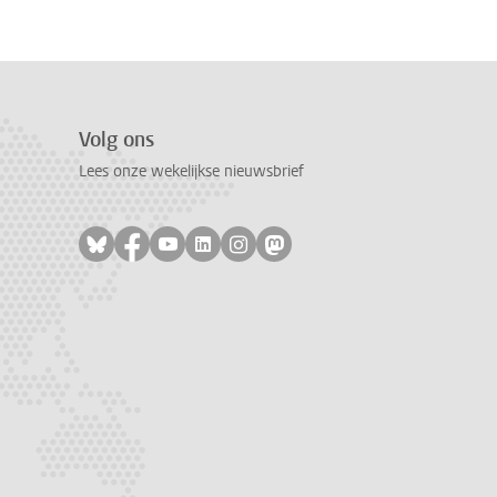
Volg ons
Lees onze wekelijkse nieuwsbrief
Volg ons op bluesky
Volg ons op facebook
Volg ons op youtube
Volg ons op linkedin
Volg ons op instagram
Volg ons op mastodon