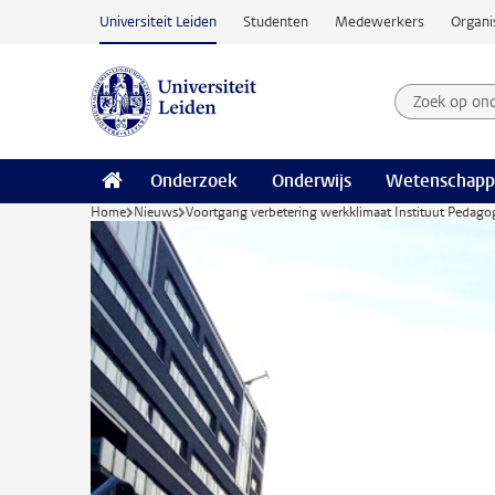
Ga naar hoofdinhoud
Universiteit Leiden
Studenten
Medewerkers
Organi
Zoek op on
Zoekterm
Onderzoek
Onderwijs
Wetenschapp
Home
Nieuws
Voortgang verbetering werkklimaat Instituut Pedag