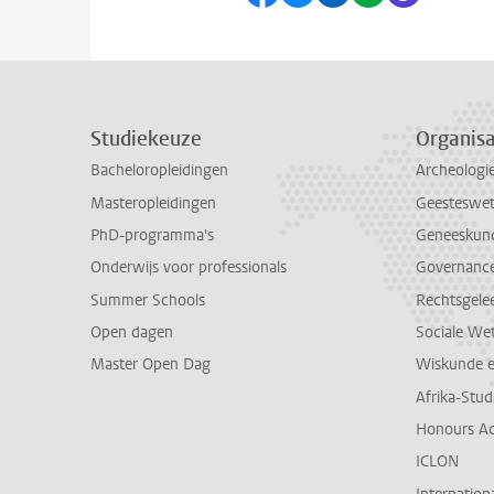
Studiekeuze
Organisa
Bacheloropleidingen
Archeologi
Masteropleidingen
Geesteswe
PhD-programma's
Geneeskun
Onderwijs voor professionals
Governance 
Summer Schools
Rechtsgele
Open dagen
Sociale We
Master Open Dag
Wiskunde 
Afrika-Stu
Honours A
ICLON