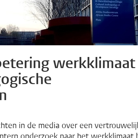
etering werkklimaat
gogische
n
ten in de media over een vertrouwelij
intern onderzoek naar het werkklimaat b