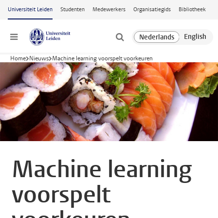
Ga naar hoofdinhoud
Universiteit Leiden
Studenten
Medewerkers
Organisatiegids
Bibliotheek
Menu
Home
Nieuws
Machine learning voorspelt voorkeuren
Machine learning
voorspelt