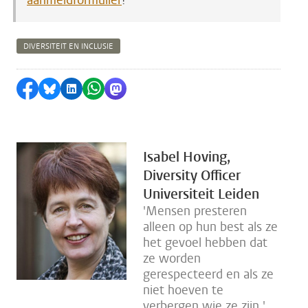
aanmeldformulier
!
DIVERSITEIT EN INCLUSIE
Delen op Facebook
Delen via Bluesky
Delen op LinkedIn
Delen via WhatsApp
Delen via Mastodon
Isabel Hoving,
Diversity Officer
Universiteit Leiden
'Mensen presteren
alleen op hun best als ze
het gevoel hebben dat
ze worden
gerespecteerd en als ze
niet hoeven te
verbergen wie ze zijn.'