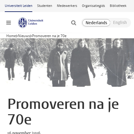
Ga naar hoofdinhoud
Universiteit Leiden
Studenten
Medewerkers
Organisatiegids
Bibliotheek
Menu
Home
Nieuws
Promoveren na je 70e
Promoveren na je
70e
16 november 2016