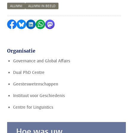
ALUMNI
ALUMNI IN BEELD
Delen op Facebook
Delen via Bluesky
Delen op LinkedIn
Delen via WhatsApp
Delen via Mastodon
Organisatie
Governance and Global Affairs
Dual PhD Centre
Geesteswetenschappen
Instituut voor Geschiedenis
Centre for Linguistics
Hoe was uw