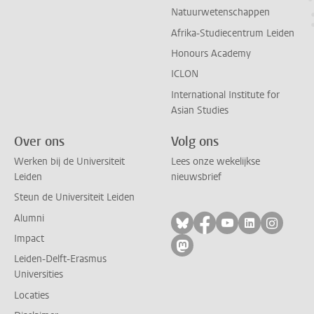
Natuurwetenschappen
Afrika-Studiecentrum Leiden
Honours Academy
ICLON
International Institute for
Asian Studies
Over ons
Volg ons
Werken bij de Universiteit
Lees onze wekelijkse
Leiden
nieuwsbrief
Steun de Universiteit Leiden
Alumni
Volg ons op bluesky
Volg ons op facebo
Volg ons op yo
Volg ons op
Volg on
Impact
Volg ons op mastodon
Leiden-Delft-Erasmus
Universities
Locaties