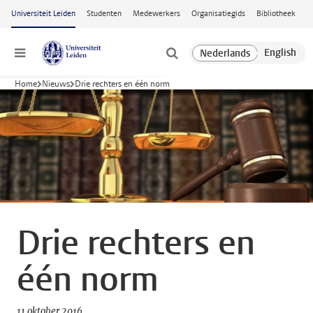
Ga naar hoofdinhoud
Universiteit Leiden
Studenten
Medewerkers
Organisatiegids
Bibliotheek
Menu
Home
Nieuws
Drie rechters en één norm
Drie rechters en
één norm
11 oktober 2016