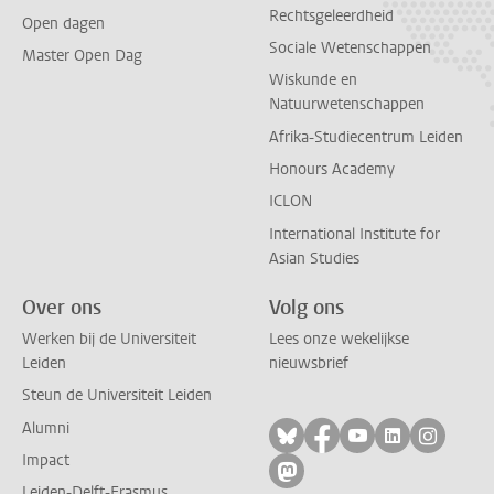
Rechtsgeleerdheid
Open dagen
Sociale Wetenschappen
Master Open Dag
Wiskunde en
Natuurwetenschappen
Afrika-Studiecentrum Leiden
Honours Academy
ICLON
International Institute for
Asian Studies
Over ons
Volg ons
Werken bij de Universiteit
Lees onze wekelijkse
Leiden
nieuwsbrief
Steun de Universiteit Leiden
Alumni
Volg ons op bluesky
Volg ons op facebo
Volg ons op yo
Volg ons op
Volg on
Impact
Volg ons op mastodon
Leiden-Delft-Erasmus