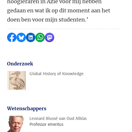
hoogleraren in Azië voor mij hebben
gedaan en wat ik op dit moment aan het
doen ben voor mijn studenten.’
Delen op Facebook
Delen via Bluesky
Delen op LinkedIn
Delen via WhatsApp
Delen via Mastodon
Onderzoek
Global History of Knowledge
Wetenschappers
Leonard Blussé van Oud Alblas
Professor emeritus