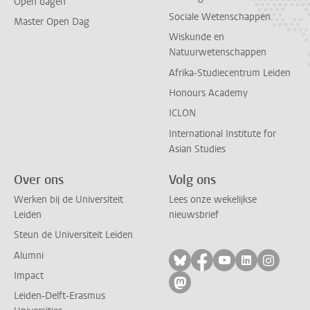
Open dagen
Sociale Wetenschappen
Master Open Dag
Wiskunde en
Natuurwetenschappen
Afrika-Studiecentrum Leiden
Honours Academy
ICLON
International Institute for
Asian Studies
Over ons
Volg ons
Werken bij de Universiteit
Lees onze wekelijkse
Leiden
nieuwsbrief
Steun de Universiteit Leiden
Alumni
Volg ons op bluesky
Volg ons op facebo
Volg ons op yo
Volg ons op
Volg on
Impact
Volg ons op mastodon
Leiden-Delft-Erasmus