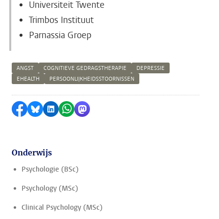
Universiteit Twente
Trimbos Instituut
Parnassia Groep
ANGST
COGNITIEVE GEDRAGSTHERAPIE
DEPRESSIE
EHEALTH
PERSOONLIJKHEIDSSTOORNISSEN
Delen op Facebook
Delen via Bluesky
Delen op LinkedIn
Delen via WhatsApp
Delen via Mastodon
Onderwijs
Psychologie (BSc)
Psychology (MSc)
Clinical Psychology (MSc)