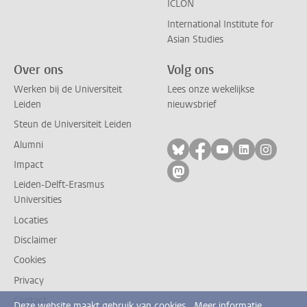
ICLON
International Institute for
Asian Studies
Over ons
Volg ons
Werken bij de Universiteit
Lees onze wekelijkse
Leiden
nieuwsbrief
Steun de Universiteit Leiden
Alumni
Volg ons op bluesky
Volg ons op facebo
Volg ons op yo
Volg ons op
Volg on
Impact
Volg ons op mastodon
Leiden-Delft-Erasmus
Universities
Locaties
Disclaimer
Cookies
Privacy
Contact
Deze website maakt gebruik van cookies.
Meer informatie.