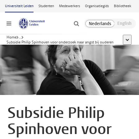
Ga naar hoofdinhoud
Universiteit Leiden
Studenten
Medewerkers
Organisatiegids
Bibliotheek
Menu
Home
...
toon all
Subsidie Philip Spinhoven voor onderzoek naar angst bij ouderen
Subsidie Philip
Spinhoven voor