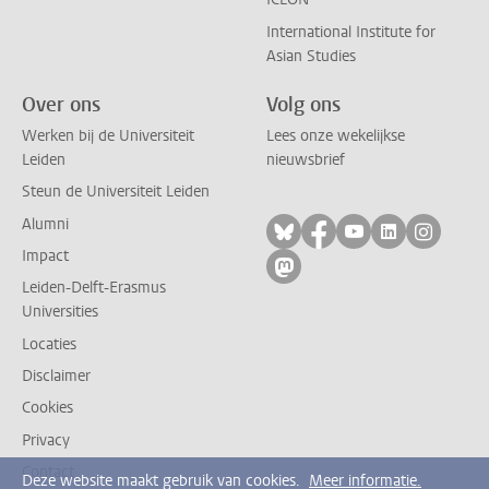
International Institute for
Asian Studies
Over ons
Volg ons
Werken bij de Universiteit
Lees onze wekelijkse
Leiden
nieuwsbrief
Steun de Universiteit Leiden
Alumni
Volg ons op bluesky
Volg ons op facebo
Volg ons op yo
Volg ons op
Volg on
Impact
Volg ons op mastodon
Leiden-Delft-Erasmus
Universities
Locaties
Disclaimer
Cookies
Privacy
Contact
Deze website maakt gebruik van cookies.
Meer informatie.