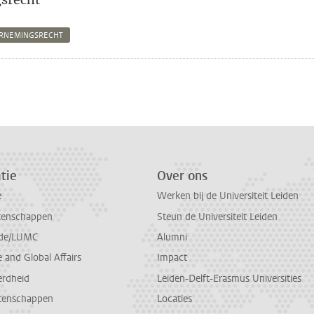
RNEMINGSRECHT
n
atsApp
 Mastodon
tie
Over ons
e
Werken bij de Universiteit Leiden
tenschappen
Steun de Universiteit Leiden
de/LUMC
Alumni
and Global Affairs
Impact
erdheid
Leiden-Delft-Erasmus Universities
tenschappen
Locaties