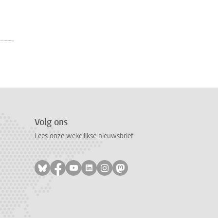
Volg ons
Lees onze wekelijkse nieuwsbrief
Volg ons op bluesky
Volg ons op facebook
Volg ons op youtube
Volg ons op linkedin
Volg ons op instagram
Volg ons op mastodon