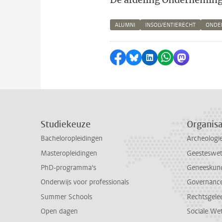
ALUMNI
INSOLVENTIERECHT
ONDE
Delen op Facebook
Delen via Bluesky
Delen op LinkedI
Delen via Wh
Delen via
Studiekeuze
Organisa
Bacheloropleidingen
Archeologi
Masteropleidingen
Geesteswe
PhD-programma's
Geneeskun
Onderwijs voor professionals
Governance 
Summer Schools
Rechtsgele
Open dagen
Sociale We