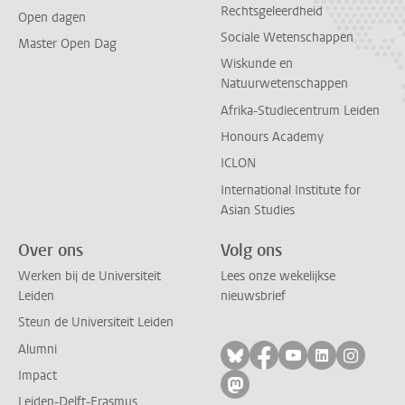
Rechtsgeleerdheid
Open dagen
Sociale Wetenschappen
Master Open Dag
Wiskunde en
Natuurwetenschappen
Afrika-Studiecentrum Leiden
Honours Academy
ICLON
International Institute for
Asian Studies
Over ons
Volg ons
Werken bij de Universiteit
Lees onze wekelijkse
Leiden
nieuwsbrief
Steun de Universiteit Leiden
Alumni
Volg ons op bluesky
Volg ons op facebo
Volg ons op yo
Volg ons op
Volg on
Impact
Volg ons op mastodon
Leiden-Delft-Erasmus