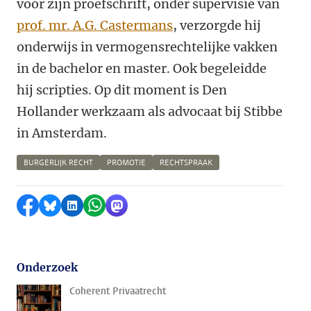
voor zijn proefschrift, onder supervisie van
prof. mr. A.G. Castermans
, verzorgde hij
onderwijs in vermogensrechtelijke vakken
in de bachelor en master. Ook begeleidde
hij scripties. Op dit moment is Den
Hollander werkzaam als advocaat bij Stibbe
in Amsterdam.
BURGERLIJK RECHT
PROMOTIE
RECHTSPRAAK
Delen op Facebook
Delen via Bluesky
Delen op LinkedIn
Delen via WhatsApp
Delen via Mastodon
Onderzoek
Coherent Privaatrecht