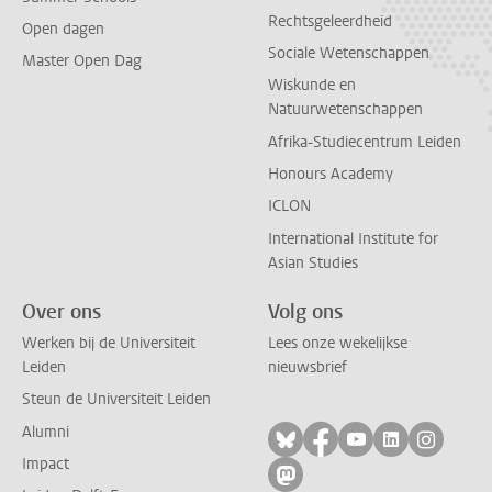
Rechtsgeleerdheid
Open dagen
Sociale Wetenschappen
Master Open Dag
Wiskunde en
Natuurwetenschappen
Afrika-Studiecentrum Leiden
Honours Academy
ICLON
International Institute for
Asian Studies
Over ons
Volg ons
Werken bij de Universiteit
Lees onze wekelijkse
Leiden
nieuwsbrief
Steun de Universiteit Leiden
Alumni
Volg ons op bluesky
Volg ons op facebo
Volg ons op yo
Volg ons op
Volg on
Impact
Volg ons op mastodon