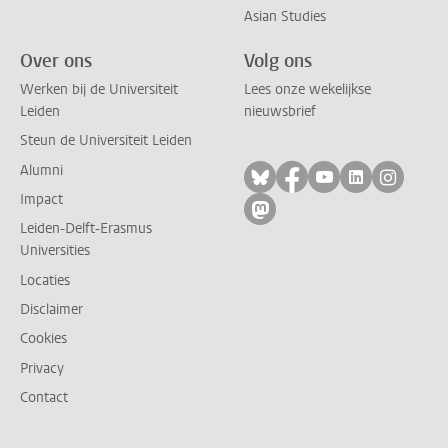
Asian Studies
Over ons
Volg ons
Werken bij de Universiteit
Lees onze wekelijkse
Leiden
nieuwsbrief
Steun de Universiteit Leiden
Alumni
Volg ons op bluesky
Volg ons op facebo
Volg ons op yo
Volg ons op
Volg on
Impact
Volg ons op mastodon
Leiden-Delft-Erasmus
Universities
Locaties
Disclaimer
Cookies
Privacy
Contact