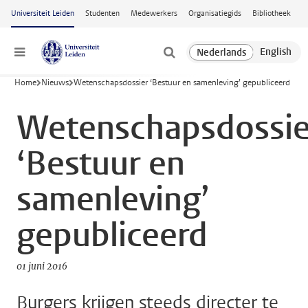
Ga naar hoofdinhoud
Universiteit Leiden
Studenten
Medewerkers
Organisatiegids
Bibliotheek
Menu
Home
Nieuws
Wetenschapsdossier ‘Bestuur en samenleving’ gepubliceerd
Wetenschapsdossie
‘Bestuur en
samenleving’
gepubliceerd
01 juni 2016
Burgers krijgen steeds directer te