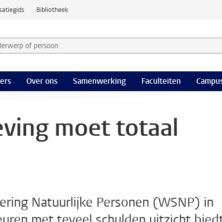
satiegids
Bibliotheek
derwerp of persoon en selecteer categorie
ers
Over ons
Samenwerking
Faculteiten
Campus
ving moet totaal
ering Natuurlijke Personen (WSNP) in
uren met teveel schulden uitzicht bied