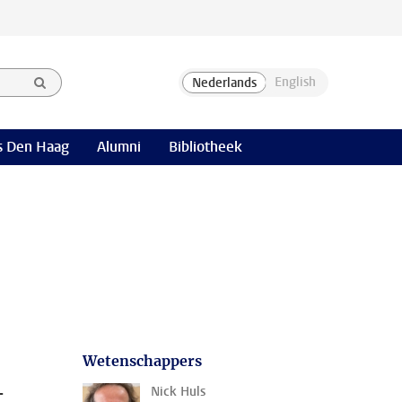
 Den Haag
Alumni
Bibliotheek
Wetenschappers
t
Nick Huls