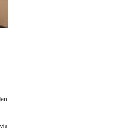
den
via