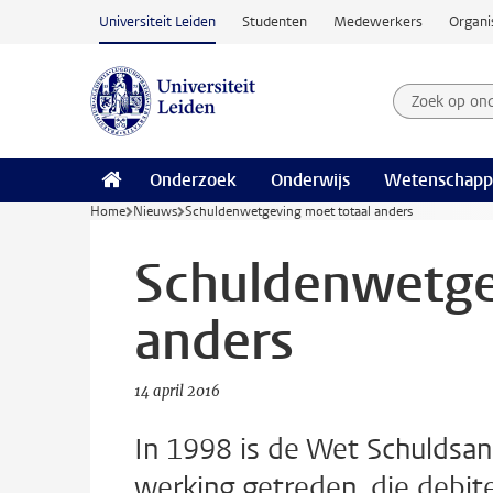
Ga naar hoofdinhoud
Universiteit Leiden
Studenten
Medewerkers
Organi
Zoek op on
Zoekterm
Onderzoek
Onderwijs
Wetenschapp
Home
Nieuws
Schuldenwetgeving moet totaal anders
Schuldenwetge
anders
14 april 2016
In 1998 is de Wet Schuldsan
werking getreden, die debite