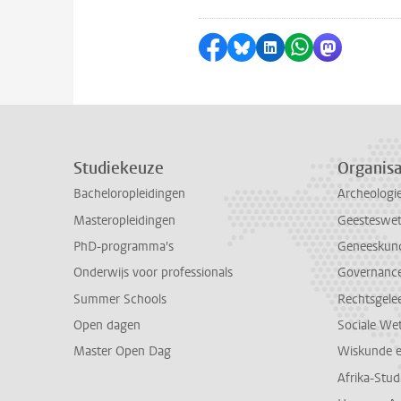
Delen op Facebook
Delen via Bluesky
Delen op LinkedI
Delen via Wh
Delen via
Studiekeuze
Organisa
Bacheloropleidingen
Archeologi
Masteropleidingen
Geesteswe
PhD-programma's
Geneeskun
Onderwijs voor professionals
Governance 
Summer Schools
Rechtsgele
Open dagen
Sociale We
Master Open Dag
Wiskunde 
Afrika-Stu