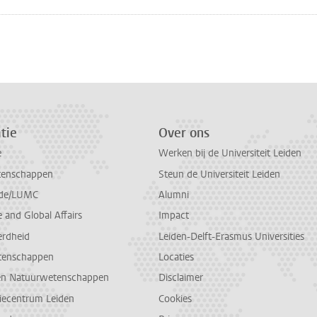
n
atsApp
 Mastodon
tie
Over ons
e
Werken bij de Universiteit Leiden
tenschappen
Steun de Universiteit Leiden
de/LUMC
Alumni
and Global Affairs
Impact
erdheid
Leiden-Delft-Erasmus Universities
tenschappen
Locaties
en Natuurwetenschappen
Disclaimer
diecentrum Leiden
Cookies