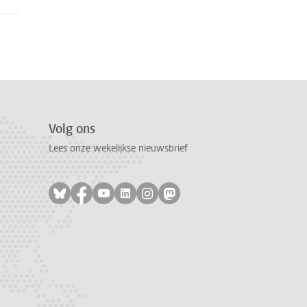
Volg ons
Lees onze wekelijkse nieuwsbrief
Volg ons op bluesky
Volg ons op facebook
Volg ons op youtube
Volg ons op linkedin
Volg ons op instagram
Volg ons op mastodon