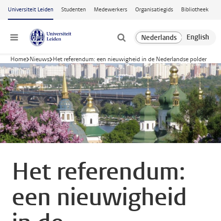
Ga naar hoofdinhoud
Universiteit Leiden
Studenten
Medewerkers
Organisatiegids
Bibliotheek
Menu
Home
Nieuws
Het referendum: een nieuwigheid in de Nederlandse polder
Het referendum:
een nieuwigheid