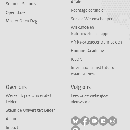
Affairs
Summer Schools
Rechtsgeleerdheid
Open dagen
Sociale Wetenschappen
Master Open Dag
Wiskunde en
Natuurwetenschappen
Afrika-Studiecentrum Leiden
Honours Academy
ICLON
International Institute for
Asian Studies
Over ons
Volg ons
Werken bij de Universiteit
Lees onze wekelijkse
Leiden
nieuwsbrief
Steun de Universiteit Leiden
Alumni
Volg ons op bluesky
Volg ons op facebo
Volg ons op yo
Volg ons op
Volg on
Impact