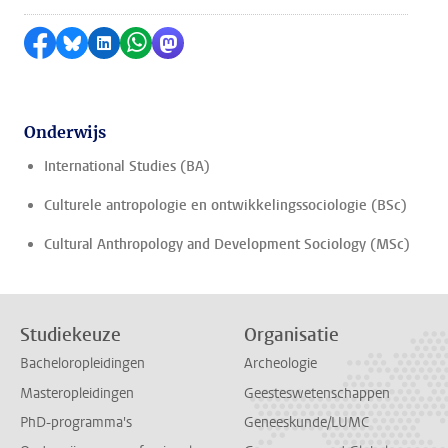
Delen op Facebook
Delen via Bluesky
Delen op LinkedIn
Delen via WhatsApp
Delen via Mastodon
Onderwijs
International Studies (BA)
Culturele antropologie en ontwikkelingssociologie (BSc)
Cultural Anthropology and Development Sociology (MSc)
Studiekeuze
Organisatie
Bacheloropleidingen
Archeologie
Masteropleidingen
Geesteswetenschappen
PhD-programma's
Geneeskunde/LUMC