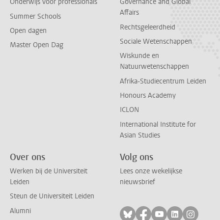
Onderwijs voor professionals
Governance and Global
Affairs
Summer Schools
Rechtsgeleerdheid
Open dagen
Sociale Wetenschappen
Master Open Dag
Wiskunde en
Natuurwetenschappen
Afrika-Studiecentrum Leiden
Honours Academy
ICLON
International Institute for
Asian Studies
Over ons
Volg ons
Werken bij de Universiteit
Lees onze wekelijkse
Leiden
nieuwsbrief
Steun de Universiteit Leiden
Alumni
Volg ons op bluesky
Volg ons op facebo
Volg ons op yo
Volg ons op
Volg on