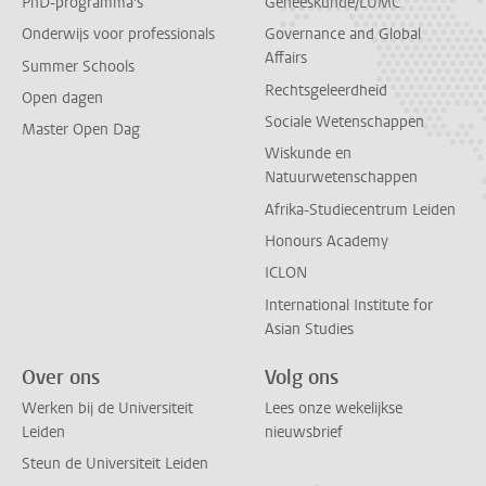
PhD-programma's
Geneeskunde/LUMC
Onderwijs voor professionals
Governance and Global
Affairs
Summer Schools
Rechtsgeleerdheid
Open dagen
Sociale Wetenschappen
Master Open Dag
Wiskunde en
Natuurwetenschappen
Afrika-Studiecentrum Leiden
Honours Academy
ICLON
International Institute for
Asian Studies
Over ons
Volg ons
Werken bij de Universiteit
Lees onze wekelijkse
Leiden
nieuwsbrief
Steun de Universiteit Leiden