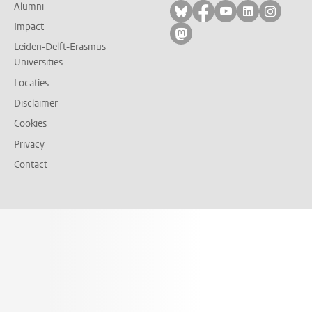
Alumni
Volg ons op bluesky
Volg ons op facebo
Volg ons op yo
Volg ons op
Volg on
Impact
Volg ons op mastodon
Leiden-Delft-Erasmus
Universities
Locaties
Disclaimer
Cookies
Privacy
Contact