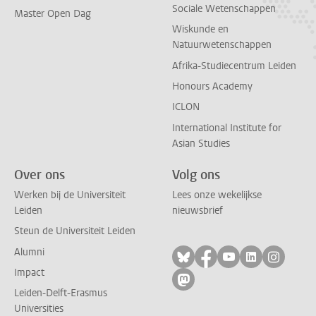
Sociale Wetenschappen
Master Open Dag
Wiskunde en
Natuurwetenschappen
Afrika-Studiecentrum Leiden
Honours Academy
ICLON
International Institute for
Asian Studies
Over ons
Volg ons
Werken bij de Universiteit
Lees onze wekelijkse
Leiden
nieuwsbrief
Steun de Universiteit Leiden
Alumni
Volg ons op bluesky
Volg ons op facebo
Volg ons op yo
Volg ons op
Volg on
Impact
Volg ons op mastodon
Leiden-Delft-Erasmus
Universities