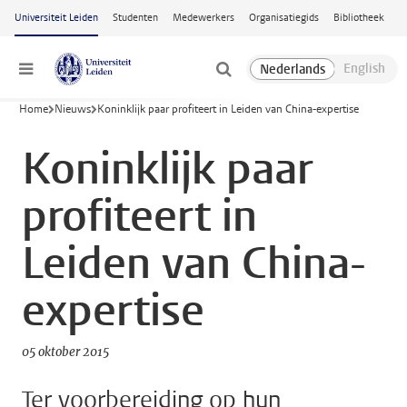
Ga naar hoofdinhoud
Universiteit Leiden
Studenten
Medewerkers
Organisatiegids
Bibliotheek
Menu
Home
Nieuws
Koninklijk paar profiteert in Leiden van China-expertise
Koninklijk paar
profiteert in
Leiden van China-
expertise
05 oktober 2015
Ter voorbereiding op hun