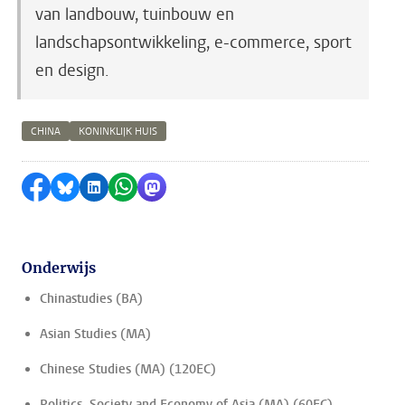
van landbouw, tuinbouw en
landschapsontwikkeling, e-commerce, sport
en design.
CHINA
KONINKLIJK HUIS
Delen op Facebook
Delen via Bluesky
Delen op LinkedIn
Delen via WhatsApp
Delen via Mastodon
Onderwijs
Chinastudies (BA)
Asian Studies (MA)
Chinese Studies (MA) (120EC)
Politics, Society and Economy of Asia (MA) (60EC)