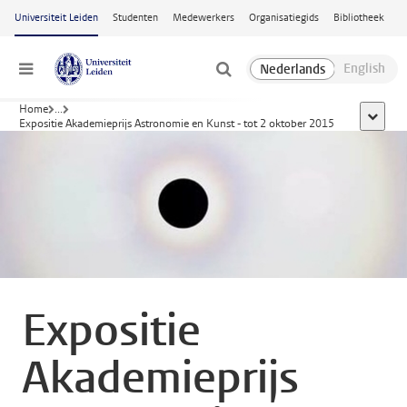
Ga naar hoofdinhoud
Universiteit Leiden
Studenten
Medewerkers
Organisatiegids
Bibliotheek
Menu
Home
...
toon all
Expositie Akademieprijs Astronomie en Kunst - tot 2 oktober 2015
Expositie
Akademieprijs