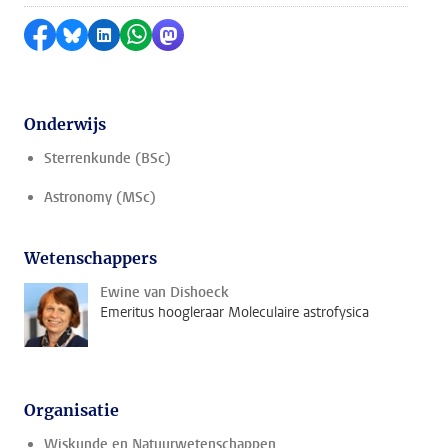
Delen op Facebook
Delen via Bluesky
Delen op LinkedIn
Delen via WhatsApp
Delen via Mastodon
Onderwijs
Sterrenkunde (BSc)
Astronomy (MSc)
Wetenschappers
Ewine van Dishoeck
Emeritus hoogleraar Moleculaire astrofysica
Organisatie
Wiskunde en Natuurwetenschappen