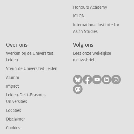
Honours Academy
ICLON
International Institute for
Asian Studies
Over ons
Volg ons
Werken bij de Universiteit
Lees onze wekelijkse
Leiden
nieuwsbrief
Steun de Universiteit Leiden
Alumni
Volg ons op bluesky
Volg ons op facebo
Volg ons op yo
Volg ons op
Volg on
Impact
Volg ons op mastodon
Leiden-Delft-Erasmus
Universities
Locaties
Disclaimer
Cookies