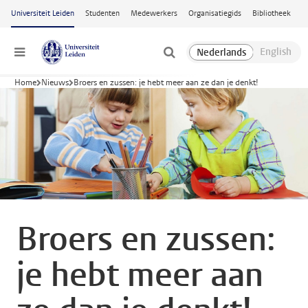
Ga naar hoofdinhoud
Universiteit Leiden
Studenten
Medewerkers
Organisatiegids
Bibliotheek
Menu
Home
Nieuws
Broers en zussen: je hebt meer aan ze dan je denkt!
Broers en zussen:
je hebt meer aan