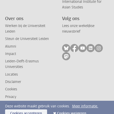
International Institute for
Asian Studies
Over ons
Volg ons
Werken bij de Universiteit
Lees onze wekelijkse
Leiden
nieuwsbrief
Steun de Universiteit Leiden
Alumni
Volg ons op bluesky
Volg ons op facebo
Volg ons op yo
Volg ons op
Volg on
Impact
Volg ons op mastodon
Leiden-Delft-Erasmus
Universities
Locaties
Disclaimer
Cookies
Privacy
Contact
Deze website maakt gebruik van cookies.
Meer informatie.
Cookies accepteren
Cookies weigeren