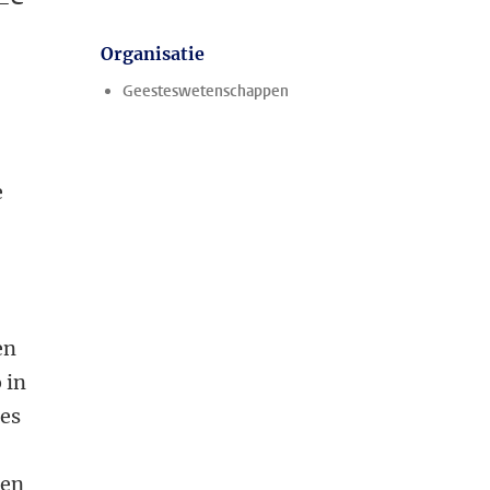
Organisatie
Geesteswetenschappen
e
en
 in
ies
 en