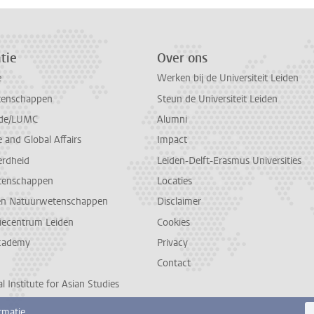
tie
Over ons
e
Werken bij de Universiteit Leiden
tenschappen
Steun de Universiteit Leiden
de/LUMC
Alumni
and Global Affairs
Impact
erdheid
Leiden-Delft-Erasmus Universities
tenschappen
Locaties
en Natuurwetenschappen
Disclaimer
diecentrum Leiden
Cookies
cademy
Privacy
Contact
l Institute for Asian Studies
rmatie.