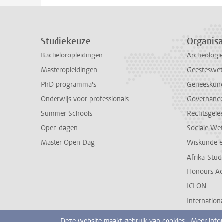
Studiekeuze
Organisa
Bacheloropleidingen
Archeologi
Masteropleidingen
Geesteswe
PhD-programma's
Geneeskun
Onderwijs voor professionals
Governance 
Summer Schools
Rechtsgele
Open dagen
Sociale We
Master Open Dag
Wiskunde 
Afrika-Stu
Honours A
ICLON
Internationa
Deze website maakt gebruik van cookies.
Meer info