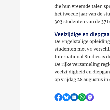
die hun vreemde talen sp
het tweede jaar van de st
303 studenten van de 371 
Veelzijdige en diepgaa
De Engelstalige opleiding
studenten met 50 verschi
International Studies is 
De rijke verzameling regio
veelzijdigheid en diepgan
op vrijdag 28 augustus in
Delen op Facebook
Delen via Bluesky
Delen op LinkedI
Delen via Wh
Delen via