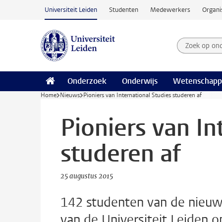
Ga naar hoofdinhoud
Universiteit Leiden
Studenten
Medewerkers
Organi
Zoek op on
Zoekterm
Onderzoek
Onderwijs
Wetenschapp
Home
Nieuws
Pioniers van International Studies studeren af
Pioniers van In
studeren af
25 augustus 2015
142 studenten van de nieuwe
van de Universiteit Leiden 