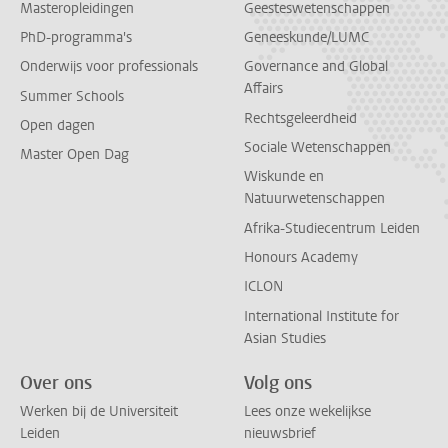
Masteropleidingen
Geesteswetenschappen
PhD-programma's
Geneeskunde/LUMC
Onderwijs voor professionals
Governance and Global
Affairs
Summer Schools
Rechtsgeleerdheid
Open dagen
Sociale Wetenschappen
Master Open Dag
Wiskunde en
Natuurwetenschappen
Afrika-Studiecentrum Leiden
Honours Academy
ICLON
International Institute for
Asian Studies
Over ons
Volg ons
Werken bij de Universiteit
Lees onze wekelijkse
Leiden
nieuwsbrief