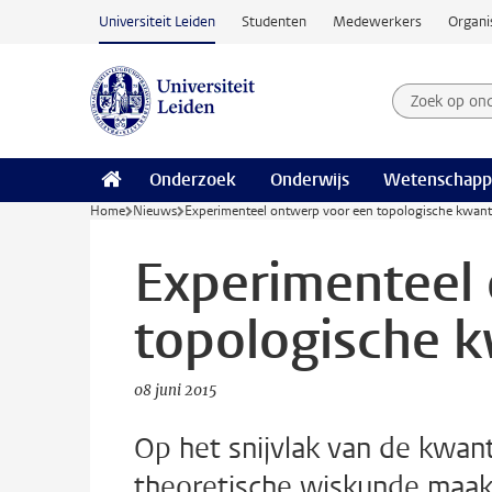
Ga naar hoofdinhoud
Universiteit Leiden
Studenten
Medewerkers
Organi
Zoek op on
Zoekterm
Onderzoek
Onderwijs
Wetenschapp
Home
Nieuws
Experimenteel ontwerp voor een topologische kwa
Experimenteel
topologische 
08 juni 2015
Op het snijvlak van de kwa
theoretische wiskunde maakt