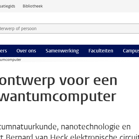
satiegids
Bibliotheek
derwerp of persoon en selecteer categorie
ers
Over ons
Samenwerking
Faculteiten
Campus
ntumcomputer
 ontwerp voor een
kwantumcomputer
ntumnatuurkunde, nanotechnologie en
 Bernard van Heck elektronische circui