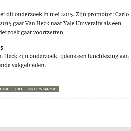
 dit onderzoek in mei 2015. Zijn promotor: Carlo
015 gaat Van Heck naar Yale University als een
nderzoek gaat voortzetten.
es
n Heck zijn onderzoek tijdens een lunchlezing aan
lende vakgebieden.
LOGIE
THEORETISCHE WISKUNDE
n
atsApp
 Mastodon