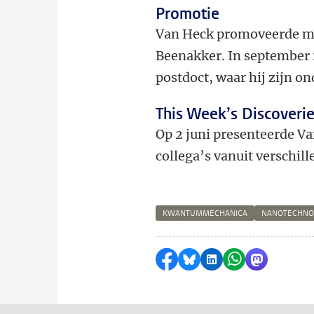
Promotie
Van Heck promoveerde met
Beenakker. In september 2
postdoct, waar hij zijn o
This Week’s Discoveri
Op 2 juni presenteerde Va
collega’s vanuit verschil
KWANTUMMECHANICA
NANOTECHNO
Delen op Facebook
Delen via Bluesky
Delen op LinkedI
Delen via Wh
Delen via