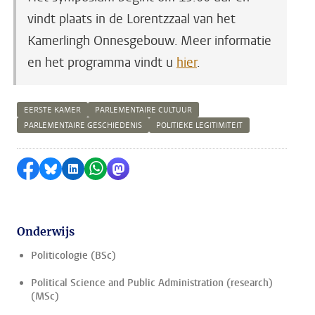
vindt plaats in de Lorentzzaal van het
Kamerlingh Onnesgebouw. Meer informatie
en het programma vindt u
hier
.
EERSTE KAMER
PARLEMENTAIRE CULTUUR
PARLEMENTAIRE GESCHIEDENIS
POLITIEKE LEGITIMITEIT
Delen op Facebook
Delen via Bluesky
Delen op LinkedIn
Delen via WhatsApp
Delen via Mastodon
Onderwijs
Politicologie (BSc)
Political Science and Public Administration (research)
(MSc)