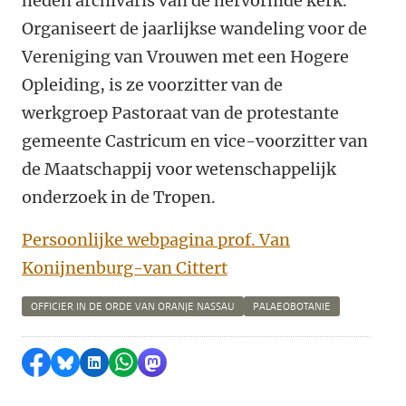
heden archivaris van de hervormde kerk.
Organiseert de jaarlijkse wandeling voor de
Vereniging van Vrouwen met een Hogere
Opleiding, is ze voorzitter van de
werkgroep Pastoraat van de protestante
gemeente Castricum en vice-voorzitter van
de Maatschappij voor wetenschappelijk
onderzoek in de Tropen.
Persoonlijke webpagina prof. Van
Konijnenburg-van Cittert
OFFICIER IN DE ORDE VAN ORANJE NASSAU
PALAEOBOTANIE
Delen op Facebook
Delen via Bluesky
Delen op LinkedIn
Delen via WhatsApp
Delen via Mastodon