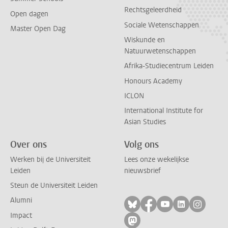
Rechtsgeleerdheid
Open dagen
Sociale Wetenschappen
Master Open Dag
Wiskunde en
Natuurwetenschappen
Afrika-Studiecentrum Leiden
Honours Academy
ICLON
International Institute for
Asian Studies
Over ons
Volg ons
Werken bij de Universiteit
Lees onze wekelijkse
Leiden
nieuwsbrief
Steun de Universiteit Leiden
Alumni
Volg ons op bluesky
Volg ons op facebo
Volg ons op yo
Volg ons op
Volg on
Impact
Volg ons op mastodon