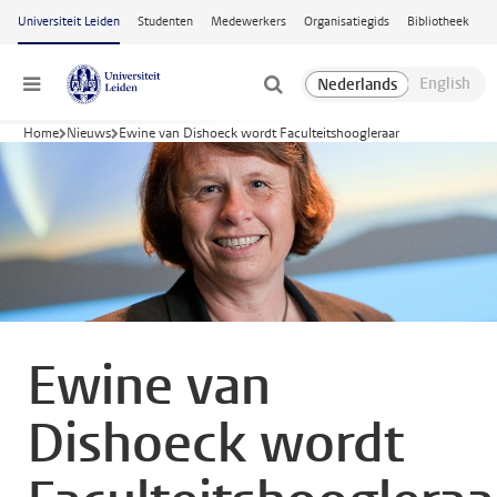
Ga naar hoofdinhoud
Universiteit Leiden
Studenten
Medewerkers
Organisatiegids
Bibliotheek
Menu
Home
Nieuws
Ewine van Dishoeck wordt Faculteitshoogleraar
Ewine van
Dishoeck wordt