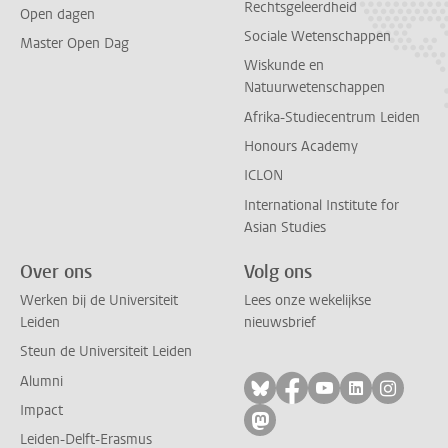
Rechtsgeleerdheid
Open dagen
Sociale Wetenschappen
Master Open Dag
Wiskunde en
Natuurwetenschappen
Afrika-Studiecentrum Leiden
Honours Academy
ICLON
International Institute for
Asian Studies
Over ons
Volg ons
Werken bij de Universiteit
Lees onze wekelijkse
Leiden
nieuwsbrief
Steun de Universiteit Leiden
Alumni
Volg ons op bluesky
Volg ons op facebo
Volg ons op yo
Volg ons op
Volg on
Impact
Volg ons op mastodon
Leiden-Delft-Erasmus