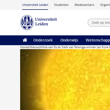
Ga naar hoofdinhoud
Universiteit Leiden
Studenten
Medewerkers
Organi
Zoek op on
Zoekterm
Onderzoek
Onderwijs
Wetenschapp
Home
Nieuws
Hine van Os en Sierk van Terwisga winnen Jan Kijne O