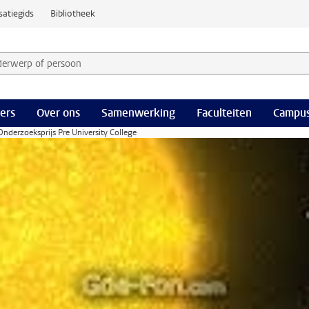
satiegids
Bibliotheek
derwerp of persoon en selecteer categorie
ers
Over ons
Samenwerking
Faculteiten
Campus
nderzoeksprijs Pre University College