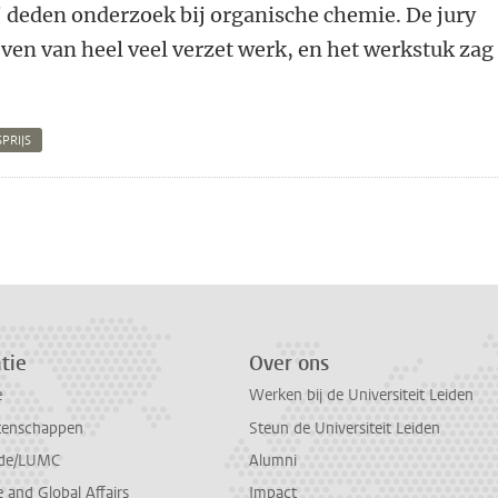
 deden onderzoek bij organische chemie. De jury
even van heel veel verzet werk, en het werkstuk zag
PRIJS
n
atsApp
 Mastodon
tie
Over ons
e
Werken bij de Universiteit Leiden
tenschappen
Steun de Universiteit Leiden
de/LUMC
Alumni
and Global Affairs
Impact