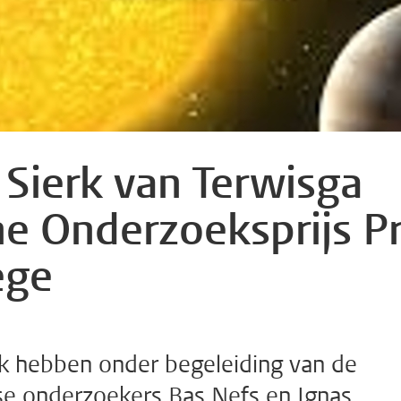
 Sierk van Terwisga
ne Onderzoeksprijs P
ege
rk hebben onder begeleiding van de
se onderzoekers Bas Nefs en Ignas