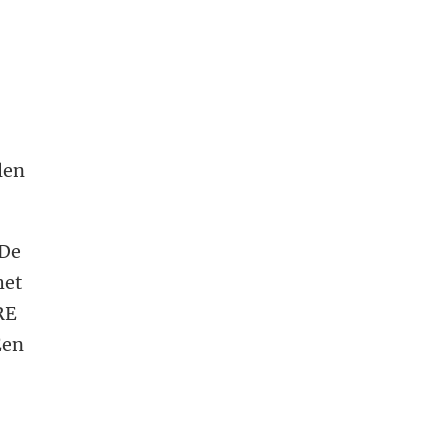
len
 De
het
PRE
Een