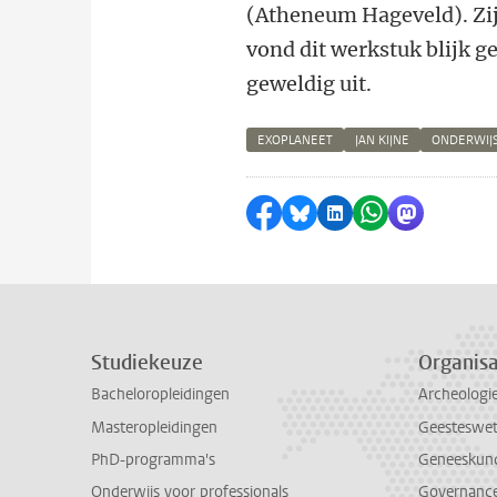
(Atheneum Hageveld). Zij
vond dit werkstuk blijk g
geweldig uit.
EXOPLANEET
JAN KIJNE
ONDERWIJS
Delen op Facebook
Delen via Bluesky
Delen op LinkedI
Delen via Wh
Delen via
Studiekeuze
Organisa
Bacheloropleidingen
Archeologi
Masteropleidingen
Geesteswe
PhD-programma's
Geneeskun
Onderwijs voor professionals
Governance 