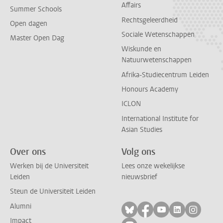
Affairs
Summer Schools
Rechtsgeleerdheid
Open dagen
Sociale Wetenschappen
Master Open Dag
Wiskunde en
Natuurwetenschappen
Afrika-Studiecentrum Leiden
Honours Academy
ICLON
International Institute for
Asian Studies
Over ons
Volg ons
Werken bij de Universiteit
Lees onze wekelijkse
Leiden
nieuwsbrief
Steun de Universiteit Leiden
Alumni
Volg ons op bluesky
Volg ons op facebo
Volg ons op yo
Volg ons op
Volg on
Impact