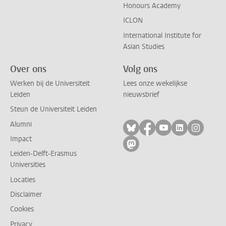
Honours Academy
ICLON
International Institute for
Asian Studies
Over ons
Volg ons
Werken bij de Universiteit
Lees onze wekelijkse
Leiden
nieuwsbrief
Steun de Universiteit Leiden
Alumni
Volg ons op bluesky
Volg ons op facebo
Volg ons op yo
Volg ons op
Volg on
Impact
Volg ons op mastodon
Leiden-Delft-Erasmus
Universities
Locaties
Disclaimer
Cookies
Privacy