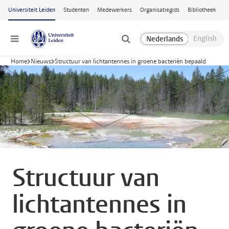
Ga naar hoofdinhoud
Universiteit Leiden
Studenten
Medewerkers
Organisatiegids
Bibliotheek
Menu
Home
Nieuws
Structuur van lichtantennes in groene bacteriën bepaald
Structuur van
lichtantennes in