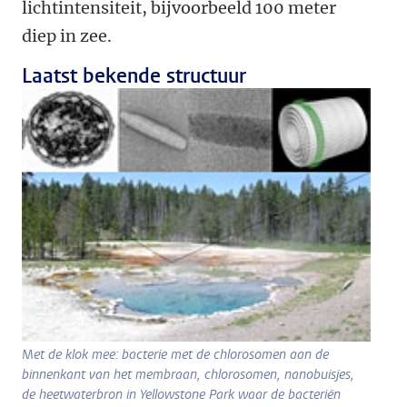
lichtintensiteit, bijvoorbeeld 100 meter
diep in zee.
Laatst bekende structuur
M
et de klok mee: bacterie met de chlorosomen aan de
binnenkant van het membraan, chlorosomen, nanobuisjes,
de heetwaterbron in Yellowstone Park waar de bacteriën