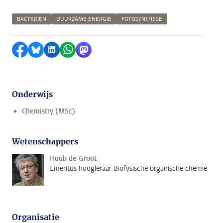
BACTERIËN
DUURZAME ENERGIE
FOTOSYNTHESE
Delen op Facebook
Delen via Bluesky
Delen op LinkedIn
Delen via WhatsApp
Delen via Mastodon
Onderwijs
Chemistry (MSc)
Wetenschappers
Huub de Groot
Emeritus hoogleraar Biofysische organische chemie
Organisatie