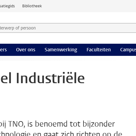
satiegids
Bibliotheek
derwerp of persoon en selecteer categorie
ers
Over ons
Samenwerking
Faculteiten
Campus
l Industriële
bij TNO, is benoemd tot bijzonder
chnologie en gaat zich richten op de