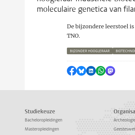
moleculaire genetica van fi
De bijzondere leerstoel i
TNO.
BIJZONDER HOOGLERAAR
BIOTECHNO
Delen op Facebook
Delen via Bluesky
Delen op LinkedI
Delen via Wh
Delen via
Studiekeuze
Organisa
Bacheloropleidingen
Archeologi
Masteropleidingen
Geesteswe