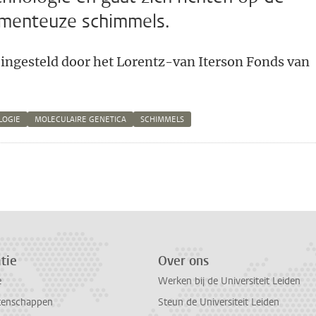
lamenteuze schimmels.
s ingesteld door het Lorentz-van Iterson Fonds van
LOGIE
MOLECULAIRE GENETICA
SCHIMMELS
n
atsApp
 Mastodon
tie
Over ons
e
Werken bij de Universiteit Leiden
tenschappen
Steun de Universiteit Leiden