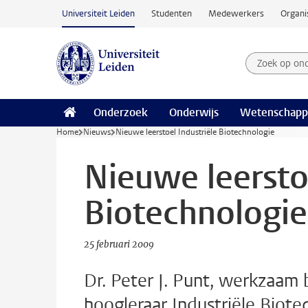
Ga naar hoofdinhoud
Universiteit Leiden
Studenten
Medewerkers
Organi
Zoek op on
Zoekterm
Onderzoek
Onderwijs
Wetenschapp
Home
Nieuws
Nieuwe leerstoel Industriële Biotechnologie
Nieuwe leerstoe
Biotechnologie
25 februari 2009
Dr. Peter J. Punt, werkzaam 
hoogleraar Industriële Biote