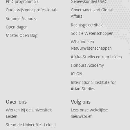
PhD-programma's
Geneeskunde/LUMC
Onderwijs voor professionals
Governance and Global
Affairs
Summer Schools
Rechtsgeleerdheid
Open dagen
Sociale Wetenschappen
Master Open Dag
Wiskunde en
Natuurwetenschappen
Afrika-Studiecentrum Leiden
Honours Academy
ICLON
International Institute for
Asian Studies
Over ons
Volg ons
Werken bij de Universiteit
Lees onze wekelijkse
Leiden
nieuwsbrief
Steun de Universiteit Leiden