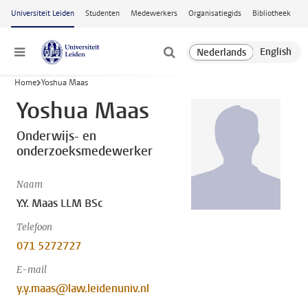
Ga naar hoofdinhoud
Universiteit Leiden
Studenten
Medewerkers
Organisatiegids
Bibliotheek
Menu
Home
Yoshua Maas
Yoshua Maas
Onderwijs- en
onderzoeksmedewerker
Naam
Y.Y. Maas LLM BSc
Telefoon
071 5272727
E-mail
y.y.maas@law.leidenuniv.nl