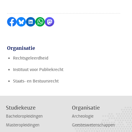
Delen op Facebook
Delen via Bluesky
Delen op LinkedIn
Delen via WhatsApp
Delen via Mastodon
Organisatie
Rechtsgeleerdheid
Instituut voor Publiekrecht
Staats- en Bestuursrecht
Studiekeuze
Organisatie
Bacheloropleidingen
Archeologie
Masteropleidingen
Geesteswetenschappen