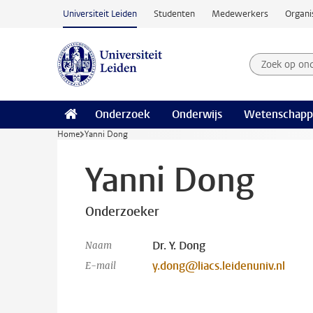
Ga naar hoofdinhoud
Universiteit Leiden
Studenten
Medewerkers
Organi
Zoek op on
Zoekterm
Onderzoek
Onderwijs
Wetenschapp
Home
Yanni Dong
Yanni Dong
Onderzoeker
Dr. Y. Dong
Naam
y.dong@liacs.leidenuniv.nl
E-mail