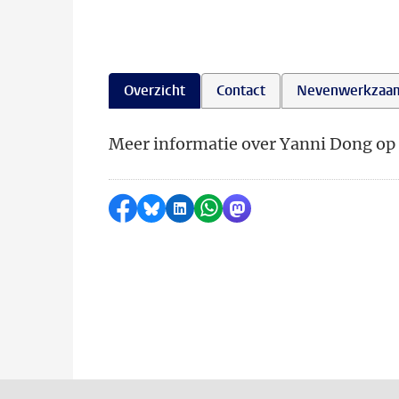
Overzicht
Contact
Nevenwerkzaa
Meer informatie over Yanni Dong op 
Delen op Facebook
Delen via Bluesky
Delen op LinkedIn
Delen via WhatsApp
Delen via Mastodon