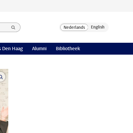
 Den Haag
Alumni
Bibliotheek
open modal