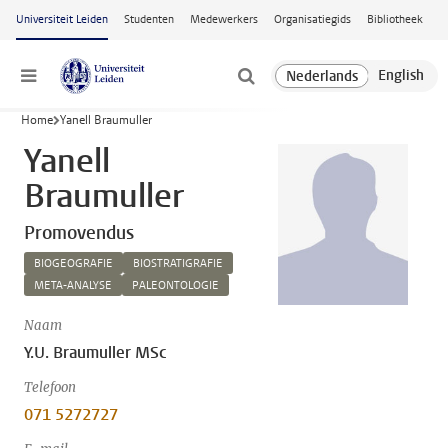
Ga naar hoofdinhoud
Universiteit Leiden
Studenten
Medewerkers
Organisatiegids
Bibliotheek
Menu
Home
Yanell Braumuller
Yanell
Braumuller
Promovendus
BIOGEOGRAFIE
BIOSTRATIGRAFIE
META-ANALYSE
PALEONTOLOGIE
Naam
Y.U. Braumuller MSc
Telefoon
071 5272727