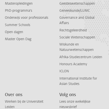
Masteropleidingen
Geesteswetenschappen
PhD-programma's
Geneeskunde/LUMC
Onderwijs voor professionals
Governance and Global
Affairs
Summer Schools
Rechtsgeleerdheid
Open dagen
Sociale Wetenschappen
Master Open Dag
Wiskunde en
Natuurwetenschappen
Afrika-Studiecentrum Leiden
Honours Academy
ICLON
International Institute for
Asian Studies
Over ons
Volg ons
Werken bij de Universiteit
Lees onze wekelijkse
Leiden
nieuwsbrief