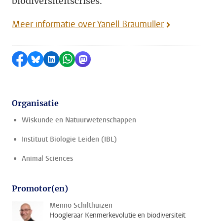
biodiversiteitscrises.
Meer informatie over Yanell Braumuller
Delen op Facebook
Delen via Bluesky
Delen op LinkedIn
Delen via WhatsApp
Delen via Mastodon
Organisatie
Wiskunde en Natuurwetenschappen
Instituut Biologie Leiden (IBL)
Animal Sciences
Promotor(en)
Menno Schilthuizen
Hoogleraar Kenmerkevolutie en biodiversiteit