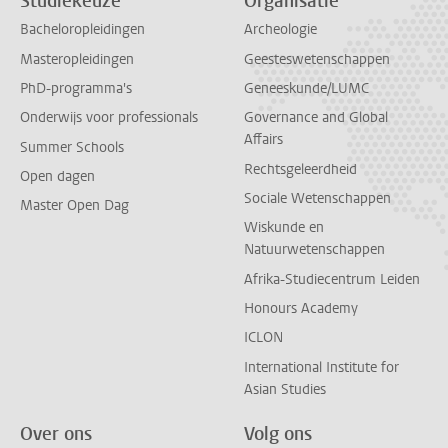
Studiekeuze
Organisatie
Bacheloropleidingen
Archeologie
Masteropleidingen
Geesteswetenschappen
PhD-programma's
Geneeskunde/LUMC
Onderwijs voor professionals
Governance and Global
Affairs
Summer Schools
Rechtsgeleerdheid
Open dagen
Sociale Wetenschappen
Master Open Dag
Wiskunde en
Natuurwetenschappen
Afrika-Studiecentrum Leiden
Honours Academy
ICLON
International Institute for
Asian Studies
Over ons
Volg ons