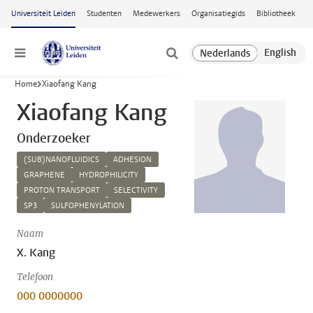
Ga naar hoofdinhoud
Universiteit Leiden
Studenten
Medewerkers
Organisatiegids
Bibliotheek
Menu
Home
Xiaofang Kang
Xiaofang Kang
Onderzoeker
(SUB)NANOFLUIDICS
ADHESION
GRAPHENE
HYDROPHILICITY
PROTON TRANSPORT
SELECTIVITY
SP3
SULFOPHENYLATION
Naam
X. Kang
Telefoon
000 0000000