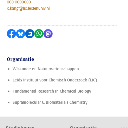
000 0000000
x.kang@lic.leidenuniv.nl
Delen op Facebook
Delen via Bluesky
Delen op LinkedIn
Delen via WhatsApp
Delen via Mastodon
Organisatie
Wiskunde en Natuurwetenschappen
Leids Instituut voor Chemisch Onderzoek (LIC)
Fundamental Research in Chemical Biology
Supramolecular & Biomaterials Chemistry