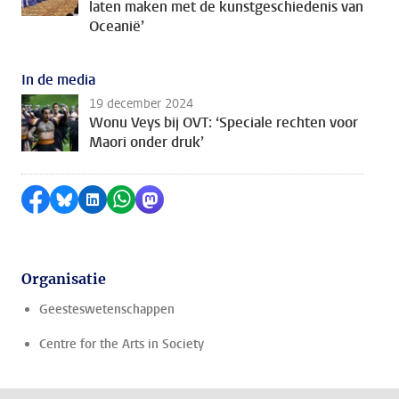
laten maken met de kunstgeschiedenis van
Oceanië’
In de media
19 december 2024
Wonu Veys bij OVT: ‘Speciale rechten voor
Maori onder druk’
Delen op Facebook
Delen via Bluesky
Delen op LinkedIn
Delen via WhatsApp
Delen via Mastodon
Organisatie
Geesteswetenschappen
Centre for the Arts in Society