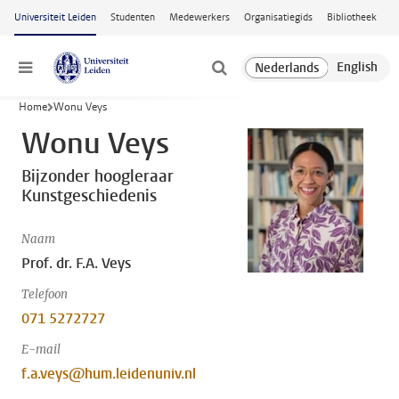
Ga naar hoofdinhoud
Universiteit Leiden
Studenten
Medewerkers
Organisatiegids
Bibliotheek
Menu
Home
Wonu Veys
Wonu Veys
Bijzonder hoogleraar
Kunstgeschiedenis
Naam
Prof. dr. F.A. Veys
Telefoon
071 5272727
E-mail
f.a.veys@hum.leidenuniv.nl