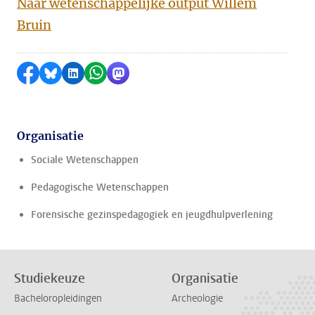
Naar wetenschappelijke output Willem
Bruin
Delen op Facebook
Delen via Bluesky
Delen op LinkedIn
Delen via WhatsApp
Delen via Mastodon
Organisatie
Sociale Wetenschappen
Pedagogische Wetenschappen
Forensische gezinspedagogiek en jeugdhulpverlening
Studiekeuze
Organisatie
Bacheloropleidingen
Archeologie