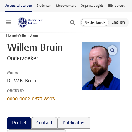
Ga naar hoofdinhoud
Universiteit Leiden
Studenten
Medewerkers
Organisatiegids
Bibliotheek
Menu
Home
Willem Bruin
Willem Bruin
open m
Onderzoeker
Naam
Dr. W.B. Bruin
ORCID iD
0000-0002-0672-8903
Profiel
Contact
Publicaties