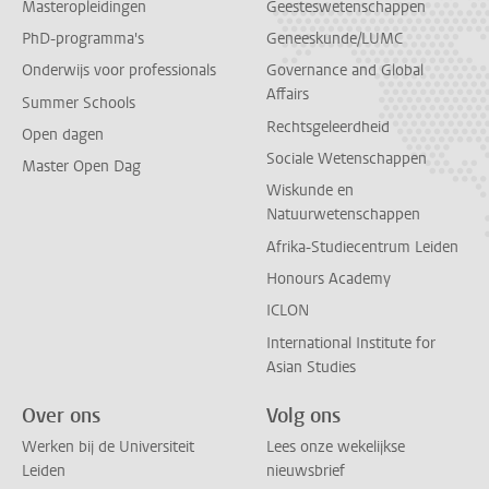
Masteropleidingen
Geesteswetenschappen
PhD-programma's
Geneeskunde/LUMC
Onderwijs voor professionals
Governance and Global
Affairs
Summer Schools
Rechtsgeleerdheid
Open dagen
Sociale Wetenschappen
Master Open Dag
Wiskunde en
Natuurwetenschappen
Afrika-Studiecentrum Leiden
Honours Academy
ICLON
International Institute for
Asian Studies
Over ons
Volg ons
Werken bij de Universiteit
Lees onze wekelijkse
Leiden
nieuwsbrief