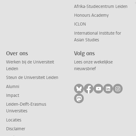
Afrika-Studiecentrum Leiden
Honours Academy
ICLON
International Institute for
Asian Studies
Over ons
Volg ons
Werken bij de Universiteit
Lees onze wekelijkse
Leiden
nieuwsbrief
Steun de Universiteit Leiden
Alumni
Volg ons op bluesky
Volg ons op facebo
Volg ons op yo
Volg ons op
Volg on
Impact
Volg ons op mastodon
Leiden-Delft-Erasmus
Universities
Locaties
Disclaimer