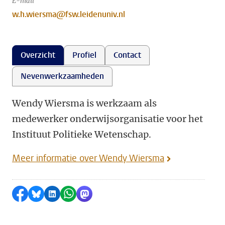
E-mail
w.h.wiersma@fsw.leidenuniv.nl
Overzicht
Profiel
Contact
Nevenwerkzaamheden
Wendy Wiersma is werkzaam als
medewerker onderwijsorganisatie voor het
Instituut Politieke Wetenschap.
Meer informatie over Wendy Wiersma
Delen op Facebook
Delen via Bluesky
Delen op LinkedIn
Delen via WhatsApp
Delen via Mastodon