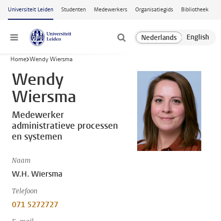
Ga naar hoofdinhoud
Universiteit Leiden
Studenten
Medewerkers
Organisatiegids
Bibliotheek
Menu
Home
Wendy Wiersma
Wendy
Wiersma
Medewerker
administratieve processen
en systemen
Naam
W.H. Wiersma
Telefoon
071 5272727