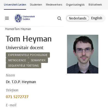
Ga naar hoofdinhoud
Universiteit Leiden
Studenten
Medewerkers
Organisatiegids
Bibliotheek
Menu
Home
Tom Heyman
Tom Heyman
Universitair docent
EXPERIMENTELE PSYCHOLOGIE
METASCIENCE
SEMANTIEK
SEQUENTIËLE TOETSING
Naam
Dr. T.D.P. Heyman
Telefoon
071 5272727
E-mail