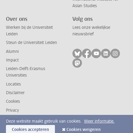
Asian Studies
Over ons
Volg ons
Werken bij de Universiteit
Lees onze wekelijkse
Leiden
nieuwsbrief
Steun de Universiteit Leiden
Alumni
Volg ons op bluesky
Volg ons op facebo
Volg ons op yo
Volg ons op
Volg on
Impact
Volg ons op mastodon
Leiden-Delft-Erasmus
Universities
Locaties
Disclaimer
Cookies
Privacy
Contact
Deze website maakt gebruik van cookies.
Meer informatie.
Cookies accepteren
Cookies weigeren