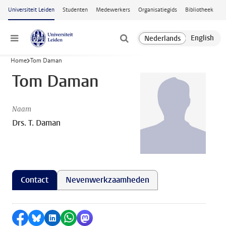
Ga naar hoofdinhoud
Universiteit Leiden
Studenten
Medewerkers
Organisatiegids
Bibliotheek
Menu
Home
Tom Daman
Tom Daman
Naam
Drs. T. Daman
Contact
Nevenwerkzaamheden
Delen op Facebook
Delen via Bluesky
Delen op LinkedIn
Delen via WhatsApp
Delen via Mastodon