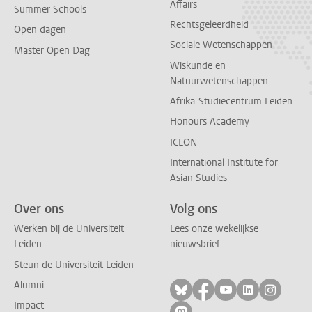
Affairs
Summer Schools
Rechtsgeleerdheid
Open dagen
Sociale Wetenschappen
Master Open Dag
Wiskunde en
Natuurwetenschappen
Afrika-Studiecentrum Leiden
Honours Academy
ICLON
International Institute for
Asian Studies
Over ons
Volg ons
Werken bij de Universiteit
Lees onze wekelijkse
Leiden
nieuwsbrief
Steun de Universiteit Leiden
Alumni
Volg ons op bluesky
Volg ons op facebo
Volg ons op yo
Volg ons op
Volg on
Impact