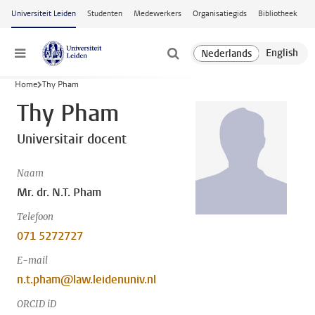
Ga naar hoofdinhoud
Universiteit Leiden
Studenten
Medewerkers
Organisatiegids
Bibliotheek
Menu
Home
Thy Pham
Thy Pham
Universitair docent
Naam
Mr. dr. N.T. Pham
Telefoon
071 5272727
E-mail
n.t.pham@law.leidenuniv.nl
ORCID iD