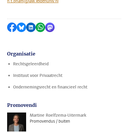
n.t.pham@law.leidenuniv.nl
Delen op Facebook
Delen via Bluesky
Delen op LinkedIn
Delen via WhatsApp
Delen via Mastodon
Organisatie
Rechtsgeleerdheid
Instituut voor Privaatrecht
Ondernemingsrecht en financieel recht
Promovendi
Martine Roelfzema-Uitermark
Promovendus / buiten