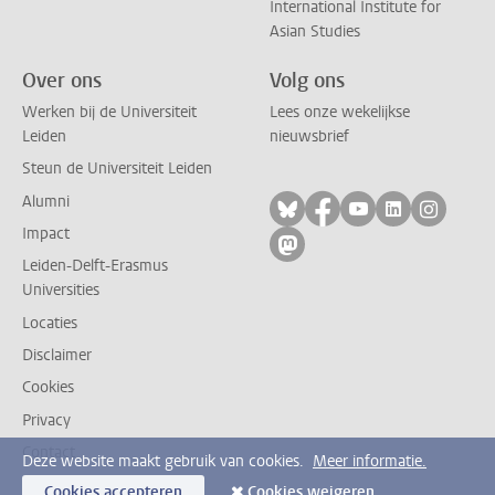
International Institute for
Asian Studies
Over ons
Volg ons
Werken bij de Universiteit
Lees onze wekelijkse
Leiden
nieuwsbrief
Steun de Universiteit Leiden
Alumni
Volg ons op bluesky
Volg ons op facebo
Volg ons op yo
Volg ons op
Volg on
Impact
Volg ons op mastodon
Leiden-Delft-Erasmus
Universities
Locaties
Disclaimer
Cookies
Privacy
Contact
Deze website maakt gebruik van cookies.
Meer informatie.
Cookies accepteren
Cookies weigeren