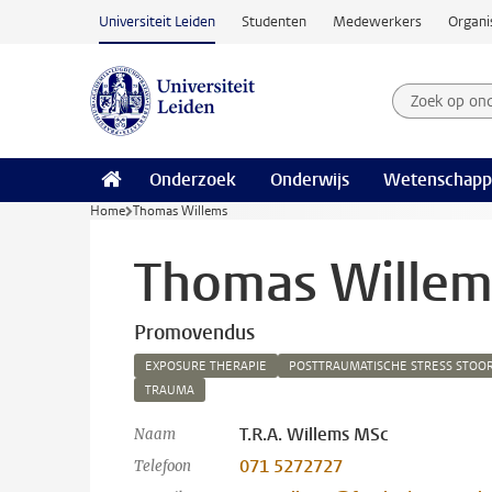
Ga naar hoofdinhoud
Universiteit Leiden
Studenten
Medewerkers
Organi
Zoek op on
Zoekterm
Onderzoek
Onderwijs
Wetenschapp
Home
Thomas Willems
Thomas Willem
Promovendus
EXPOSURE THERAPIE
POSTTRAUMATISCHE STRESS STOOR
TRAUMA
T.R.A. Willems MSc
Naam
071 5272727
Telefoon