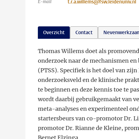
t.r.a.willems@fsw.leidenuniv.nl
E-mail
Overzicht
Contact
Nevenwerkzaa
Thomas Willems doet als promovendu
onderzoek naar de mechanismen en b
(PTSS). Specifiek is het doel van zi
onderzoeksveld en de klinische prakti
te beginnen en deze kennis toe te p
wordt daarbij gebruikgemaakt van ve
meta-analyses en experimenteel onde
startersbeurs van co-promotor Dr. L
promotor Dr. Rianne de Kleine, promo
Bernet Elzinga.