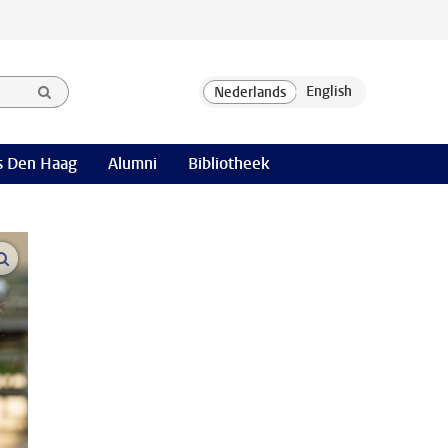
 Den Haag
Alumni
Bibliotheek
open modal