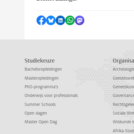
Delen op Facebook
Delen via Bluesky
Delen op LinkedIn
Delen via WhatsApp
Delen via Mastodon
Studiekeuze
Organisa
Bacheloropleidingen
Archeologi
Masteropleidingen
Geesteswe
PhD-programma's
Geneeskun
Onderwijs voor professionals
Governance 
Summer Schools
Rechtsgele
Open dagen
Sociale We
Master Open Dag
Wiskunde 
Afrika-Stu