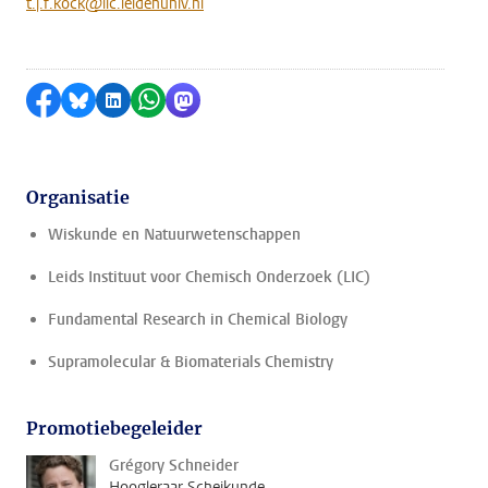
t.j.f.kock@lic.leidenuniv.nl
Delen op Facebook
Delen via Bluesky
Delen op LinkedIn
Delen via WhatsApp
Delen via Mastodon
Organisatie
Wiskunde en Natuurwetenschappen
Leids Instituut voor Chemisch Onderzoek (LIC)
Fundamental Research in Chemical Biology
Supramolecular & Biomaterials Chemistry
Promotiebegeleider
Grégory Schneider
Hoogleraar Scheikunde