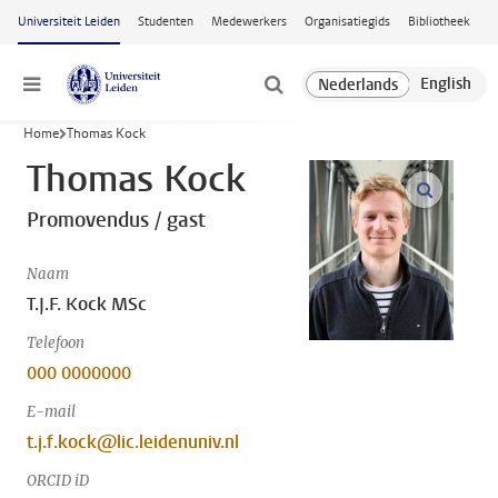
Ga naar hoofdinhoud
Universiteit Leiden
Studenten
Medewerkers
Organisatiegids
Bibliotheek
Menu
Home
Thomas Kock
Thomas Kock
open m
Promovendus / gast
Naam
T.J.F. Kock MSc
Telefoon
000 0000000
E-mail
t.j.f.kock@lic.leidenuniv.nl
ORCID iD