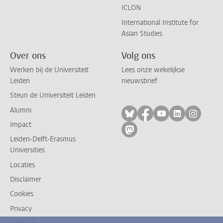
ICLON
International Institute for
Asian Studies
Over ons
Volg ons
Werken bij de Universiteit
Lees onze wekelijkse
Leiden
nieuwsbrief
Steun de Universiteit Leiden
Alumni
Volg ons op bluesky
Volg ons op facebo
Volg ons op yo
Volg ons op
Volg on
Impact
Volg ons op mastodon
Leiden-Delft-Erasmus
Universities
Locaties
Disclaimer
Cookies
Privacy