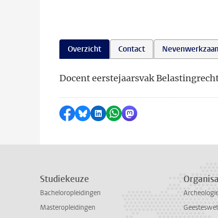
Overzicht
Contact
Nevenwerkzaa
Docent eerstejaarsvak Belastingrech
Delen op Facebook
Delen via Bluesky
Delen op LinkedIn
Delen via WhatsApp
Delen via Mastodon
Studiekeuze
Organisa
Bacheloropleidingen
Archeologi
Masteropleidingen
Geesteswe