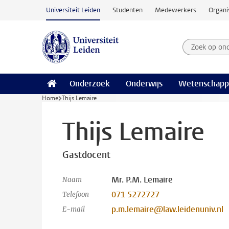
Ga naar hoofdinhoud
Universiteit Leiden
Studenten
Medewerkers
Organi
Zoek op on
Zoekterm
Onderzoek
Onderwijs
Wetenschapp
Home
Thijs Lemaire
Thijs Lemaire
Gastdocent
Mr. P.M. Lemaire
Naam
071 5272727
Telefoon
p.m.lemaire@law.leidenuniv.nl
E-mail