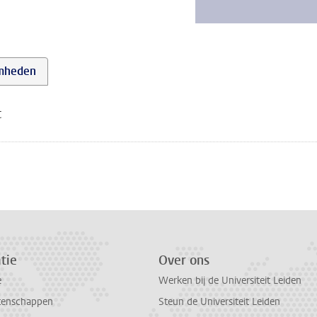
mheden
t
tie
Over ons
e
Werken bij de Universiteit Leiden
tenschappen
Steun de Universiteit Leiden