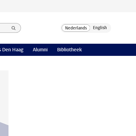
 Den Haag
Alumni
Bibliotheek