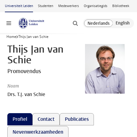
Ga naar hoofdinhoud
Universiteit Leiden
Studenten
Medewerkers
Organisatiegids
Bibliotheek
Menu
Home
Thijs Jan van Schie
Thijs Jan van
Schie
Promovendus
Naam
Drs. T.J. van Schie
Profiel
Contact
Publicaties
Nevenwerkzaamheden