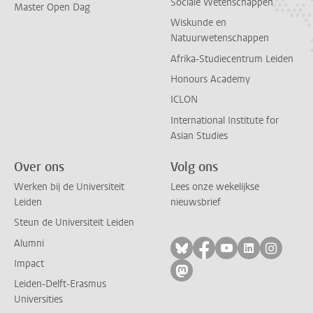
Sociale Wetenschappen
Master Open Dag
Wiskunde en
Natuurwetenschappen
Afrika-Studiecentrum Leiden
Honours Academy
ICLON
International Institute for
Asian Studies
Over ons
Volg ons
Werken bij de Universiteit
Lees onze wekelijkse
Leiden
nieuwsbrief
Steun de Universiteit Leiden
Alumni
Volg ons op bluesky
Volg ons op facebo
Volg ons op yo
Volg ons op
Volg on
Impact
Volg ons op mastodon
Leiden-Delft-Erasmus
Universities