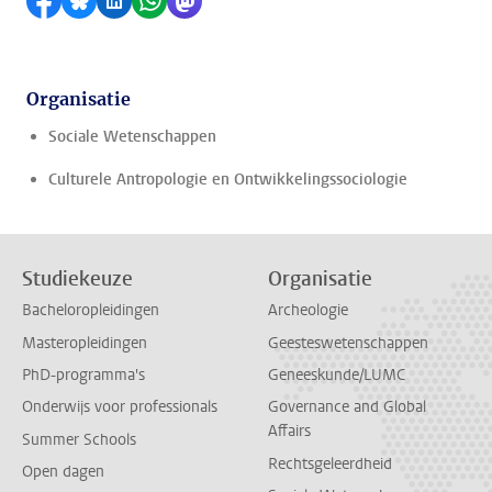
Delen op Facebook
Delen via Bluesky
Delen op LinkedIn
Delen via WhatsApp
Delen via Mastodon
Organisatie
Sociale Wetenschappen
Culturele Antropologie en Ontwikkelingssociologie
Studiekeuze
Organisatie
Bacheloropleidingen
Archeologie
Masteropleidingen
Geesteswetenschappen
PhD-programma's
Geneeskunde/LUMC
Onderwijs voor professionals
Governance and Global
Affairs
Summer Schools
Rechtsgeleerdheid
Open dagen