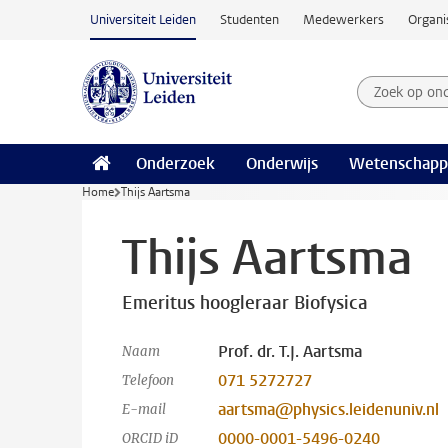
Ga naar hoofdinhoud
Universiteit Leiden
Studenten
Medewerkers
Organi
Zoek op on
Zoekterm
Onderzoek
Onderwijs
Wetenschapp
Home
Thijs Aartsma
Thijs Aartsma
Emeritus hoogleraar Biofysica
Prof. dr. T.J. Aartsma
Naam
071 5272727
Telefoon
aartsma@physics.leidenuniv.nl
E-mail
0000-0001-5496-0240
ORCID iD