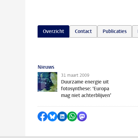
Overzicht
Contact
Publicaties
Nieuws
31 maart 2009
Duurzame energie uit
fotosynthese: ‘Europa
mag niet achterblijven’
Delen op Facebook
Delen via Bluesky
Delen op LinkedIn
Delen via WhatsApp
Delen via Mastodon