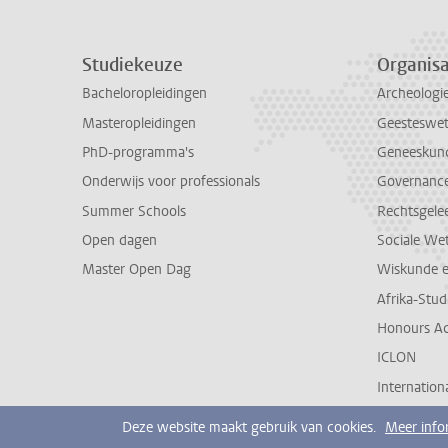
Studiekeuze
Organisa
Bacheloropleidingen
Archeologi
Masteropleidingen
Geesteswe
PhD-programma's
Geneeskun
Onderwijs voor professionals
Governance 
Summer Schools
Rechtsgele
Open dagen
Sociale We
Master Open Dag
Wiskunde 
Afrika-Stu
Honours A
ICLON
Internationa
Deze website maakt gebruik van cookies.
Meer info