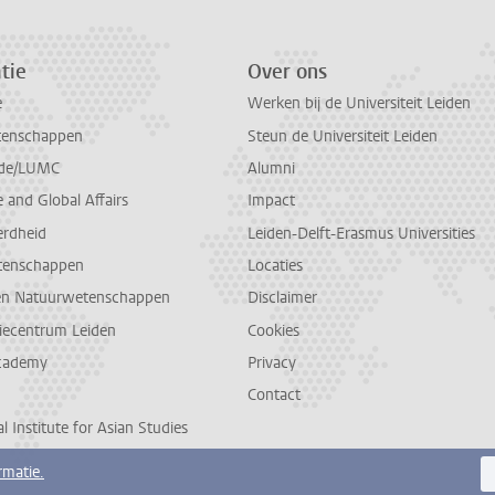
tie
Over ons
e
Werken bij de Universiteit Leiden
tenschappen
Steun de Universiteit Leiden
de/LUMC
Alumni
and Global Affairs
Impact
erdheid
Leiden-Delft-Erasmus Universities
tenschappen
Locaties
en Natuurwetenschappen
Disclaimer
diecentrum Leiden
Cookies
cademy
Privacy
Contact
l Institute for Asian Studies
rmatie.